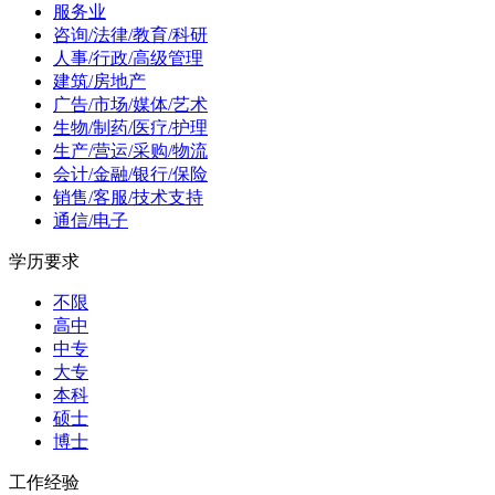
服务业
咨询/法律/教育/科研
人事/行政/高级管理
建筑/房地产
广告/市场/媒体/艺术
生物/制药/医疗/护理
生产/营运/采购/物流
会计/金融/银行/保险
销售/客服/技术支持
通信/电子
学历要求
不限
高中
中专
大专
本科
硕士
博士
工作经验