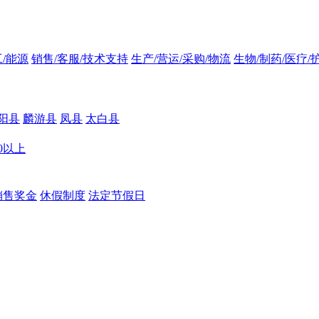
/能源
销售/客服/技术支持
生产/营运/采购/物流
生物/制药/医疗/
阳县
麟游县
凤县
太白县
00以上
销售奖金
休假制度
法定节假日