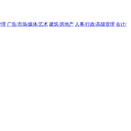
护理
广告/市场/媒体/艺术
建筑/房地产
人事/行政/高级管理
会计/