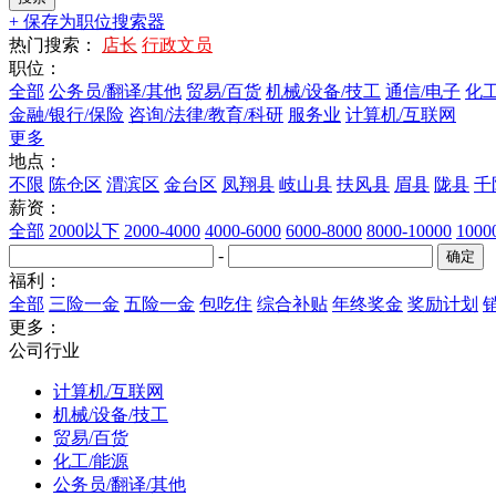
+ 保存为职位搜索器
热门搜索：
店长
行政文员
职位：
全部
公务员/翻译/其他
贸易/百货
机械/设备/技工
通信/电子
化工
金融/银行/保险
咨询/法律/教育/科研
服务业
计算机/互联网
更多
地点：
不限
陈仓区
渭滨区
金台区
凤翔县
岐山县
扶风县
眉县
陇县
千
薪资：
全部
2000以下
2000-4000
4000-6000
6000-8000
8000-10000
100
-
福利：
全部
三险一金
五险一金
包吃住
综合补贴
年终奖金
奖励计划
更多：
公司行业
计算机/互联网
机械/设备/技工
贸易/百货
化工/能源
公务员/翻译/其他