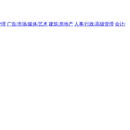
护理
广告/市场/媒体/艺术
建筑/房地产
人事/行政/高级管理
会计/