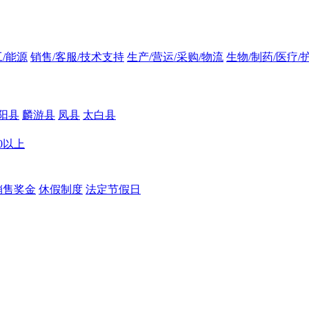
/能源
销售/客服/技术支持
生产/营运/采购/物流
生物/制药/医疗/
阳县
麟游县
凤县
太白县
00以上
销售奖金
休假制度
法定节假日