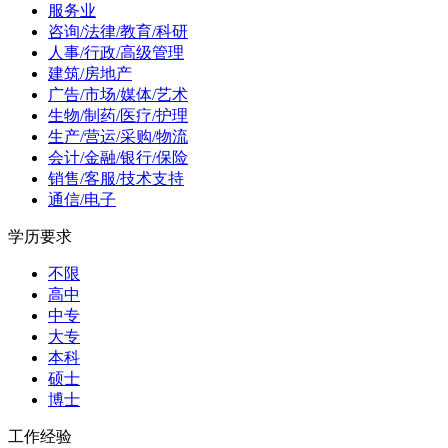
服务业
咨询/法律/教育/科研
人事/行政/高级管理
建筑/房地产
广告/市场/媒体/艺术
生物/制药/医疗/护理
生产/营运/采购/物流
会计/金融/银行/保险
销售/客服/技术支持
通信/电子
学历要求
不限
高中
中专
大专
本科
硕士
博士
工作经验