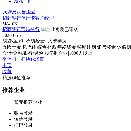
发布时间
执照已认证企业
招商银行信用卡客户经理
5K-10K
招商银行宝鸡分行
2020-05-21
陕西-宝鸡
|
不限经验
|
大专学历
五险一金
包吃住
综合补贴
年终奖金
奖励计划
销售奖金
休假制
会计/金融/银行/保险
|
股份制企业
|
1000人以上
微信扫一扫快速求职
申请
收藏
精选职位推荐
推荐企业
暂无推荐企业
账号登录
短信登录
扫码登录